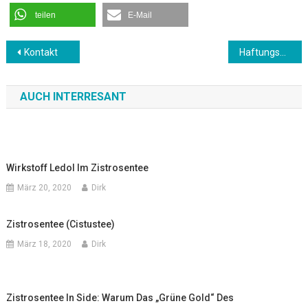
teilen
E-Mail
Beitragsnavigation
Kontakt
Haftungsausschluss
AUCH INTERRESANT
Wirkstoff Ledol Im Zistrosentee
März 20, 2020
Dirk
Zistrosentee (Cistustee)
März 18, 2020
Dirk
Zistrosentee In Side: Warum Das „grüne Gold“ Des