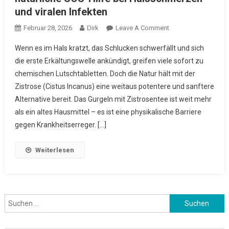
und viralen Infekten
On
Februar 28, 2026
Dirk
Leave A Comment
Richtig
Wenn es im Hals kratzt, das Schlucken schwerfällt und sich
Gurgeln
die erste Erkältungswelle ankündigt, greifen viele sofort zu
Mit
chemischen Lutschtabletten. Doch die Natur hält mit der
Zistrosentee:
Zistrose (Cistus Incanus) eine weitaus potentere und sanftere
Die
Natürliche
Alternative bereit. Das Gurgeln mit Zistrosentee ist weit mehr
SOS-
als ein altes Hausmittel – es ist eine physikalische Barriere
Hilfe
gegen Krankheitserreger. […]
Bei
Halsschmerzen
Weiterlesen
Und
Viralen
Infekten
Suchen
nach: