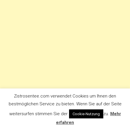
Zistrosentee.com verwendet Cookies um Ihnen den
bestmöglichen Service zu bieten. Wenn Sie auf der Seite
weitersurfen stimmen Sie der
zu.
Mehr
Cookie-Nutzung
© 2016-2020 Zistrosentee.com | *Ebaylink **Affiliate Partnerlink
|
Theme:
erfahren
News Portal by
Mystery Themes
.