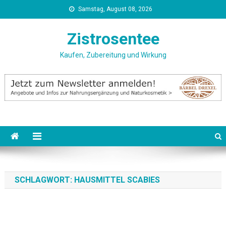
Skip
Samstag, August 08, 2026
to
content
Zistrosentee
Kaufen, Zubereitung und Wirkung
SCHLAGWORT:
HAUSMITTEL SCABIES