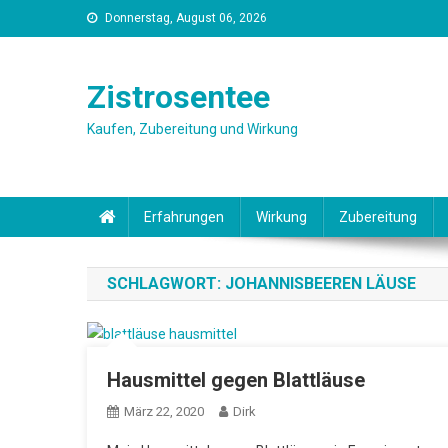
Skip
Donnerstag, August 06, 2026
to
content
Zistrosentee
Kaufen, Zubereitung und Wirkung
Erfahrungen
Wirkung
Zubereitung
SCHLAGWORT:
JOHANNISBEEREN LÄUSE
Hausmittel gegen Blattläuse
März 22, 2020
Dirk