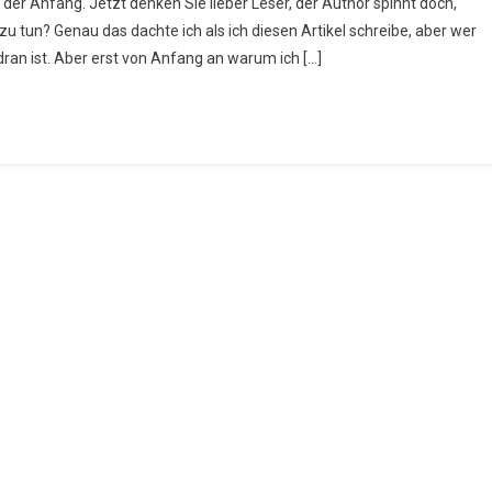
der Anfang. Jetzt denken Sie lieber Leser, der Author spinnt doch,
u tun? Genau das dachte ich als ich diesen Artikel schreibe, aber wer
ran ist. Aber erst von Anfang an warum ich […]