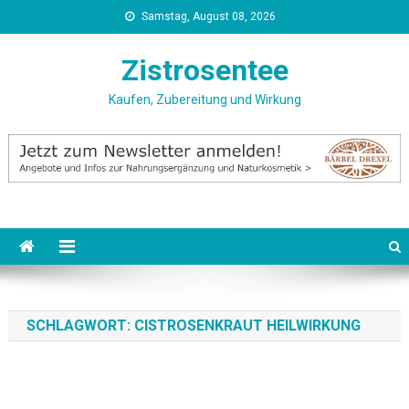
Skip
Samstag, August 08, 2026
to
content
Zistrosentee
Kaufen, Zubereitung und Wirkung
SCHLAGWORT:
CISTROSENKRAUT HEILWIRKUNG