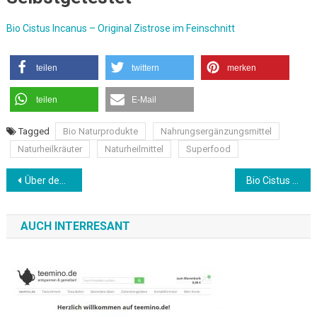
Bio Cistus Incanus – Original Zistrose im Feinschnitt
teilen
twittern
merken
teilen
E-Mail
Tagged
Bio Naturprodukte
Nahrungsergänzungsmittel
Naturheilkräuter
Naturheilmittel
Superfood
Beitragsnavigation
Über den Anbieter LR Health & Beauty Systems
Bio Cistus Incanus – Original Zistrose im Feinschnitt / Naturherz
AUCH INTERRESANT