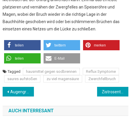
platzieren und vernähen der Zwergfelles an Speiseröhre und
Magen, wobei der Bruch wieder in die richtige Lage in der
Bauchhöhle geschoben wird oder bei schlimmeren Brüchen das
einsetzen eines Netzes um die Lücke zu schließen.
teilen
twittern
merken
teilen
E-Mail
Tagged
hausmittel gegen sodbrennen
Reflux Symptome
saures aufstoßen
zu viel magensäure
Zwerchfellbruch
Beitragsnavigation
Augengrippe, Symptome und Heilung mit Hausmitteln
Zistrosentee Polyphenole bei Diabetes Melitus
AUCH INTERRESANT